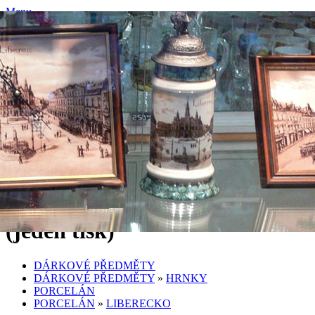
Menu
Úvodní stránka
O nás
Reference
Obchodní podmínky
Kontakty
PORCELÁN GLASS • JAN CIDRYCH • LIBEREC
Kamenný
obchod a E-shop
Prodejna porcelánu, skla a dárkových předmětů
Přihlásit
|
Registrace
V košíku:
0,00 Kč
Hrnek - Liberecké lázně -
(jeden tisk)
DÁRKOVÉ PŘEDMĚTY
DÁRKOVÉ PŘEDMĚTY
»
HRNKY
PORCELÁN
PORCELÁN
»
LIBERECKO