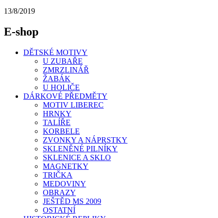
13/8/2019
E-shop
DĚTSKÉ MOTIVY
U ZUBAŘE
ZMRZLINÁŘ
ŽABÁK
U HOLIČE
DÁRKOVÉ PŘEDMĚTY
MOTIV LIBEREC
HRNKY
TALÍŘE
KORBELE
ZVONKY A NÁPRSTKY
SKLENĚNÉ PILNÍKY
SKLENICE A SKLO
MAGNETKY
TRIČKA
MEDOVINY
OBRAZY
JEŠTĚD MS 2009
OSTATNÍ