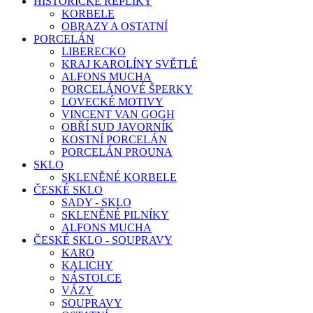
HISTORICKÉ REPLIKY
KORBELE
OBRAZY A OSTATNÍ
PORCELÁN
LIBERECKO
KRAJ KAROLÍNY SVĚTLÉ
ALFONS MUCHA
PORCELÁNOVÉ ŠPERKY
LOVECKÉ MOTIVY
VINCENT VAN GOGH
OBŘÍ SUD JAVORNÍK
KOSTNÍ PORCELÁN
PORCELÁN PROUNA
SKLO
SKLENĚNÉ KORBELE
ČESKÉ SKLO
SADY - SKLO
SKLENĚNÉ PILNÍKY
ALFONS MUCHA
ČESKÉ SKLO - SOUPRAVY
KARO
KALICHY
NÁSTOLCE
VÁZY
SOUPRAVY