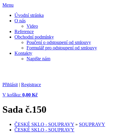
Menu
Úvodní stránka
O nás
Video
Reference
Obchodní podmínky
Poučení o odstoupení od smlouvy
Formulář pro odstoupení od smlouvy
Kontakty
Napište nám
PORCELÁN GLASS • JAN CIDRYCH • LIBEREC
Kamenný
obchod a E-shop
Prodejna porcelánu, skla a dárkových předmětů
Přihlásit
|
Registrace
V košíku:
0,00 Kč
Sada č.150
ČESKÉ SKLO - SOUPRAVY
»
SOUPRAVY
ČESKÉ SKLO - SOUPRAVY