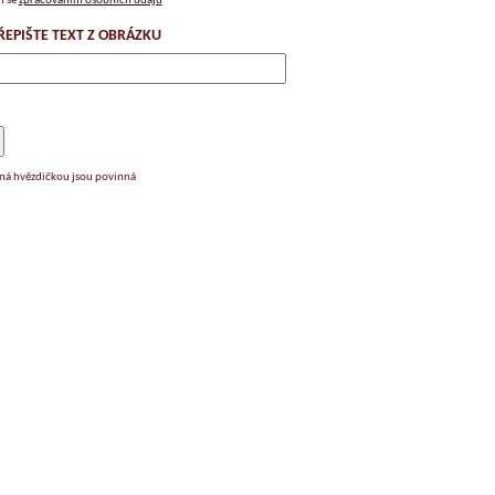
m se
zpracováním osobních údajů
ŘEPIŠTE TEXT Z OBRÁZKU
ená hvězdičkou jsou povinná