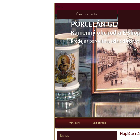
Menu
Úvodní stránka
PORCELÁN GLASS • J
Kamenný obchod a E-sho
Prodejna porcelánu, skla a dárkov
1
2
3
4
5
6
7
8
9
Přihlásit
|
Registrace
Napište n
E-shop