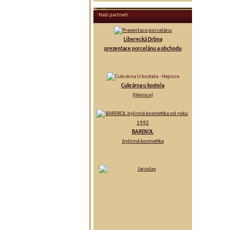
Naši partneři
Liberecká Drbna
prezentace porcelánu a obchodu
Cukrárna u kostela
(Hejnice)
BAREKOL
bylinná kosmetika