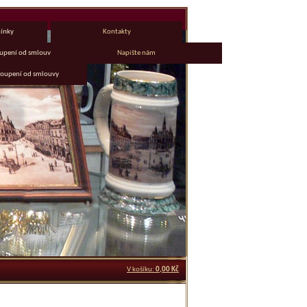
ínky
Kontakty
upení od smlouvy
Napište nám
toupení od smlouvy
V košíku:
0,00 Kč