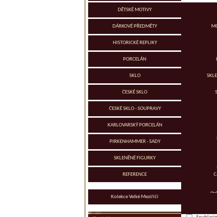
Porcelán • sklo • dárkové předměty
DĚTSKÉ MOTIVY
KONTAKTN
DÁRKOVÉ PŘEDMĚTY
MO
Jméno a příjm
HISTORICKÉ REPLIKY
Telefon (mobil
OBR
PORCELÁN
KRAJ 
SKLO
SKL
E-mail
*
ZVON
AL
ČESKÉ SKLO
SKL
Text
*
PORCE
SKL
ČESKÉ SKLO - SOUPRAVY
SKL
LOV
AL
KARLOVARSKÝ PORCELÁN
VINC
PIRKENHAMMER - SADY
OBŘÍ
SKLENĚNÉ FIGURKY
KOS
REFERENCE
C
POR
JE
Kolekce Velké Meziříčí