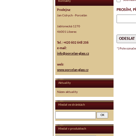
Souhlasí
Kontakty
PROSÍM, P
Prodejna:
Jan Cidrych - Porcelán
Jablonecká 1270
46001 Liberec
Tel.: +420 602 648 206
e-mail:
*) Pole označ
info@porcelan-glass.cz
web:
www.porcelan-glass.cz
Aktuality
Název aktuality
Hledat ve stránkách
Hledat v produktech